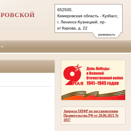
652500,
ЕРОВСКОЙ
Кемеровская область - Кузбасс,
г. Ленинск-Кузнецкий, пр-
кт Кирова, д. 22
Тел.: (38456) 3-45-51, 5-38-
развернуть
15 (ф.)
leninsk-kuznecky.kmr@sudrf.ru
Запросы ОПФР по постановлению
Правительства РФ от 28.06.2021 №
1037